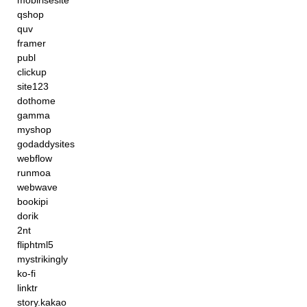
mobirisesite
qshop
quv
framer
publ
clickup
site123
dothome
gamma
myshop
godaddysites
webflow
runmoa
webwave
bookipi
dorik
2nt
fliphtml5
mystrikingly
ko-fi
linktr
story.kakao