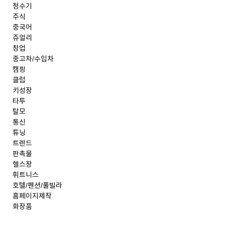
정수기
주식
중국어
쥬얼리
창업
중고차/수입차
캠핑
클럽
키성장
타투
탈모
통신
튜닝
트렌드
판촉물
헬스장
휘트니스
호텔/펜션/풀빌라
홈페이지제작
화장품