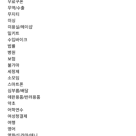
무료쿠폰
무역/수출
무지티
미싱
미용실/헤이샵
밀키트
수입바이크
법률
병원
보험
불가마
세정제
소모임
스마트폰
심부름/배달
애완용품/반려용품
약초
어학연수
여성청결제
여행
영어
영화/드라마/애니