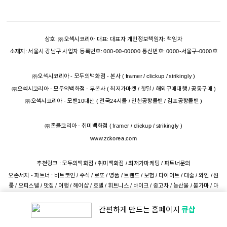
상호: ㈜오섹시코리아 대표: 대표자 개인정보책임자: 책임자
소재지: 서울시 강남구 사업자 등록번호: 000-00-00000 통신번호: 0000-서울구-0000호
㈜오섹시코리아 - 모두의백화점 - 본사
(
framer
/
clickup
/
strikingly
)
㈜오섹시코리아 - 모두의백화점 - 부본사
(
최저가마켓
/
핫딜
/
해외구매대행
/
공동구매
)
㈜오섹시코리아 - 모밴10대산
(
전국24시콜
/
인천공항콜밴
/
김포공항콜밴
)
㈜존클코리아 - 취미백화점
(
framer
/
clickup
/
strikingly
)
www.zckorea.com
추천링크 :
모두의백화점
/
취미백화점
/
최저가마케팅
/
파트너문의
오존서치
- 파트너 :
비트코인
/
주식
/
로또
/
명품
/
트렌드
/
보험
/
다이어트
/
대출
/
와인
/
원
룸
/
오피스텔
/
맛집
/
여행
/
헤어샵
/
호텔
/
휘트니스
/
바이크
/
중고차
/
농산물
/
불가마
/
마
사지
/
도매
/
친구만들기
/
골프
/
웨딩
/
성인용품
/
최신영화
/
전화데이트
/
랜덤채팅
큐샵
간편하게 만드는
홈페이지