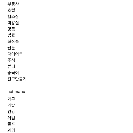
부동산
호텔
헬스장
미용실
명품
법률
화장품
웹툰
다이어트
주식
뷰티
중국어
친구만들기
hot manu
가구
가발
건강
게임
골프
과외