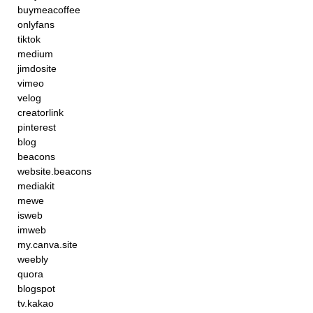
buymeacoffee
onlyfans
tiktok
medium
jimdosite
vimeo
velog
creatorlink
pinterest
blog
beacons
website.beacons
mediakit
mewe
isweb
imweb
my.canva.site
weebly
quora
blogspot
tv.kakao