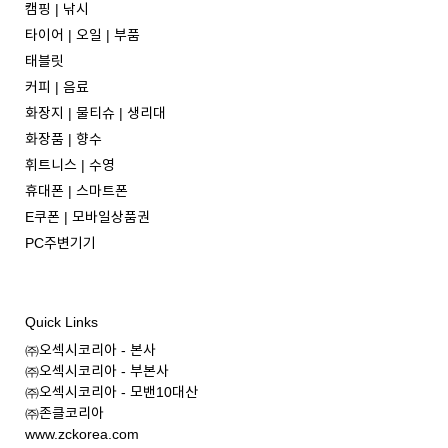
캠핑 | 낚시
타이어 | 오일 | 부품
태블릿
커피 | 음료
화장지 | 물티슈 | 생리대
화장품 | 향수
휘트니스 | 수영
휴대폰 | 스마트폰
E쿠폰 | 모바일상품권
PC주변기기
Quick Links
㈜오섹시코리아 - 본사
㈜오섹시코리아 - 부본사
㈜오섹시코리아 - 모밴10대산
㈜존클코리아
www.zckorea.com