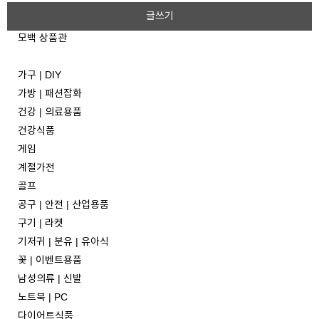
글쓰기
모백 상품관
가구 | DIY
가방 | 패션잡화
건강 | 의료용품
건강식품
게임
계절가전
골프
공구 | 안전 | 산업용품
구기 | 라켓
기저귀 | 분유 | 유아식
꽃 | 이벤트용품
남성의류 | 신발
노트북 | PC
다이어트식품