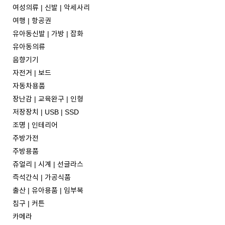
여성의류 | 신발 | 악세사리
여행 | 항공권
유아동신발 | 가방 | 잡화
유아동의류
음향기기
자전거 | 보드
자동차용품
장난감 | 교육완구 | 인형
저장장치 | USB | SSD
조명 | 인테리어
주방가전
주방용품
쥬얼리 | 시계 | 선글라스
즉석간식 | 가공식품
출산 | 유아용품 | 임부복
침구 | 커튼
카메라