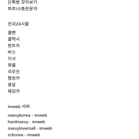
단톡방 모아보기
파트너/총판문의
전국24시콜
콜밴
콜택시
렌트카
버스
이사
화물
리무진
캠핑카
용달
웨딩카
imweb 서버
osexykorea - imweb
hardosexy - imweb
osexylovemall - imweb
zckorea - imweb