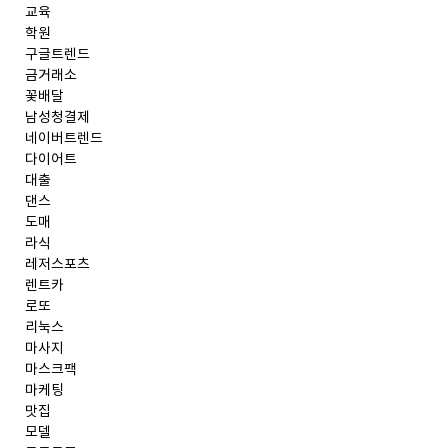
교육
학원
구글트렌드
금거래소
꽃배달
남성청결제
네이버트렌드
다이어트
대출
댄스
도매
라식
레저스포츠
렌트카
로또
리눅스
마사지
마스크팩
마케팅
맛집
모델