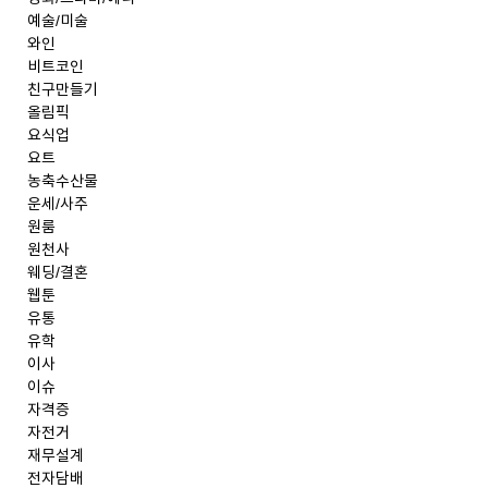
예술/미술
와인
비트코인
친구만들기
올림픽
요식업
요트
농축수산물
운세/사주
원룸
원천사
웨딩/결혼
웹툰
유통
유학
이사
이슈
자격증
자전거
재무설계
전자담배