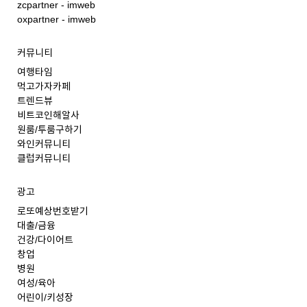
zcpartner - imweb
oxpartner - imweb
커뮤니티
여행타임
먹고가자카페
트렌드뷰
비트코인해알사
원룸/투룸구하기
와인커뮤니티
클럽커뮤니티
광고
로또예상번호받기
대출/금융
건강/다이어트
창업
병원
여성/육아
어린이/키성장