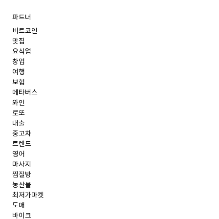
파트너
비트코인
맛집
요식업
창업
여행
보험
메타버스
와인
로또
대출
중고차
트렌드
영어
마사지
찜질방
농산물
최저가마켓
도매
바이크