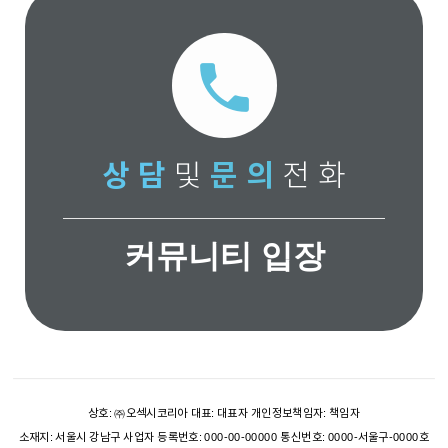
local_phone
상 담
및
문 의
전 화
커뮤니티 입장
상호: ㈜오섹시코리아 대표: 대표자 개인정보책임자: 책임자
소재지: 서울시 강남구 사업자 등록번호: 000-00-00000 통신번호: 0000-서울구-0000호