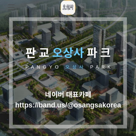
판 교
오상사
파 크
PANGYO
오상사
PARK
네이버 대표카페
https://band.us/@osangsakorea